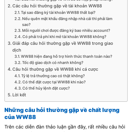
Các câu hỏi thường gặp về tài khoản WW88
Tại sao đăng ký tài khoản WW88 thất bại?
Nếu quên mật khẩu đăng nhập nhà cái thì phải làm
sao?
Mỗi người chơi được đăng ký bao nhiêu account?
Có phải trả phí khi mở tài khoản WW88 không?
Giải đáp câu hỏi thường gặp về WW88 trong giao
dịch
WW88 hiện đang hỗ trợ hình thức thanh toán nào?
Tốc độ giao dịch có nhanh không?
Câu hỏi thường gặp về WW88 khi cá cược
Tỷ lệ trả thưởng cao có thật không?
Có thể đặt cược tại WW88 khi nào?
Có thể hủy lệnh đặt cược?
Lời kết
Những câu hỏi thường gặp về chất lượng
của WW88
Trên các diễn đàn thảo luận gần đây, rất nhiều câu hỏi