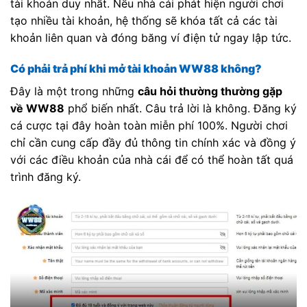
tài khoản duy nhất. Nếu nhà cái phát hiện người chơi
tạo nhiều tài khoản, hệ thống sẽ khóa tất cả các tài
khoản liên quan và đóng băng ví điện tử ngay lập tức.
Có phải trả phí khi mở tài khoản WW88 không?
Đây là một trong những
câu hỏi thường thường gặp
về WW88
phổ biến nhất. Câu trả lời là không. Đăng ký
cá cược tại đây hoàn toàn miễn phí 100%. Người chơi
chỉ cần cung cấp đầy đủ thông tin chính xác và đồng ý
với các điều khoản của nhà cái để có thể hoàn tất quá
trình đăng ký.