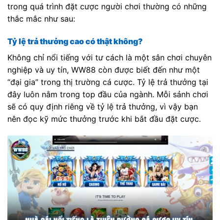
trong quá trình đặt cược người chơi thường có những
thắc mắc như sau:
Tỷ lệ trả thưởng cao có thật không?
Không chỉ nổi tiếng với tư cách là một sân chơi chuyên
nghiệp và uy tín, WW88 còn được biết đến như một
“đại gia” trong thị trường cá cược. Tỷ lệ trả thưởng tại
đây luôn nằm trong top đầu của ngành. Mỗi sảnh chơi
sẽ có quy định riêng về tỷ lệ trả thưởng, vì vậy bạn
nên đọc kỹ mức thưởng trước khi bắt đầu đặt cược.