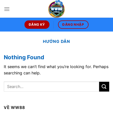
Skip
to
content
ĐĂNG KÝ
ĐĂNG NHẬP
HƯỚNG DẪN
Nothing Found
It seems we can’t find what you’re looking for. Perhaps
searching can help.
VỀ WW88