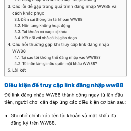
Các lỗi dễ gặp trong quá trình đăng nhập WW88 và
cách khắc phục
Điền sai thông tin tài khoản WW88
Nền tảng không hoạt động
Tài khoản cá cược bị khóa
Kết nối với nhà cái bị gián đoạn
Câu hỏi thường gặp khi truy cập link đăng nhập
WW88
Tại sao tôi không thể đăng nhập vào WW88?
Tôi nên làm gì nếu quên mật khẩu WW88?
Lời kết
Điều kiện để truy cập link đăng nhập ww88
Để link đăng nhập WW88 thành công ngay từ lần đầu
tiên, người chơi cần đáp ứng các điều kiện cơ bản sau:
Ghi nhớ chính xác tên tài khoản và mật khẩu đã
đăng ký trên WW88.