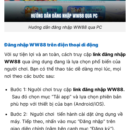
Hướng dẫn đăng nhập WW88 qua PC
Đăng nhập WW88 trên điện thoại di động
Với sự tiện lợi và an toàn, cách truy cập
link đăng nhập
WW88
qua ứng dụng đang là lựa chọn phổ biến của
người chơi. Bạn có thể thao tác dễ dàng mọi lúc, mọi
nơi theo các bước sau:
Bước 1: Người chơi truy cập
link đăng nhập WW88.
Sau đó chọn mục “Tải app” và lựa chọn phiên bản
phù hợp với thiết bị của bạn (Android/iOS).
Bước 2: Người chơi tiến hành cài dặt ứng dụng về
máy. Tiếp theo, nhấn vào mục “Đăng nhập” trên
giao diện chính (nằm bên cạnh mục “Đăng ký”).