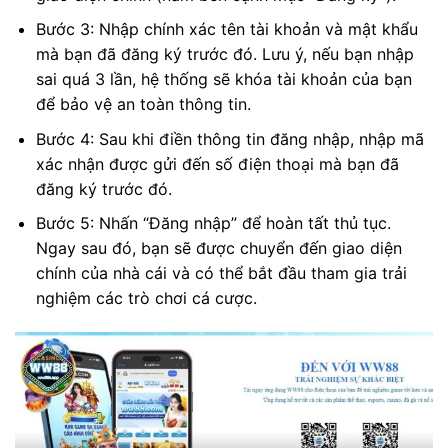
Bước 3: Nhập chính xác tên tài khoản và mật khẩu
mà bạn đã đăng ký trước đó. Lưu ý, nếu bạn nhập
sai quá 3 lần, hệ thống sẽ khóa tài khoản của bạn
để bảo vệ an toàn thông tin.
Bước 4: Sau khi điền thông tin đăng nhập, nhập mã
xác nhận được gửi đến số điện thoại mà bạn đã
đăng ký trước đó.
Bước 5: Nhấn “Đăng nhập” để hoàn tất thủ tục.
Ngay sau đó, bạn sẽ được chuyển đến giao diện
chính của nhà cái và có thể bắt đầu tham gia trải
nghiệm các trò chơi cá cược.