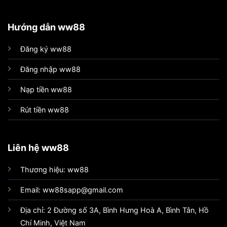
Hướng dẫn ww88
Đăng ký ww88
Đăng nhập ww88
Nạp tiền ww88
Rút tiền ww88
Liên hệ ww88
Thương hiệu:
ww88
Email:
ww88sapp@gmail.com
Địa chỉ: 2 Đường số 3A, Bình Hưng Hoà A, Bình Tân, Hồ
Chí Minh, Việt Nam