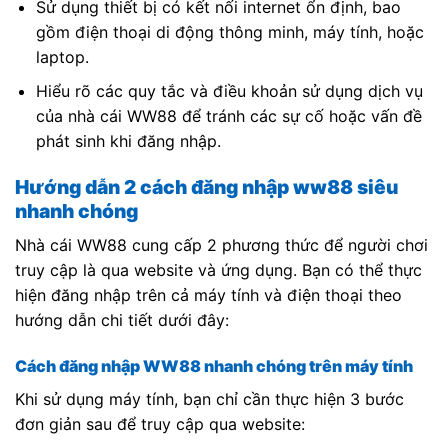
Sử dụng thiết bị có kết nối internet ổn định, bao
gồm điện thoại di động thông minh, máy tính, hoặc
laptop.
Hiểu rõ các quy tắc và điều khoản sử dụng dịch vụ
của nhà cái WW88 để tránh các sự cố hoặc vấn đề
phát sinh khi đăng nhập.
Hướng dẫn 2 cách đăng nhập ww88 siêu
nhanh chóng
Nhà cái WW88 cung cấp 2 phương thức để người chơi
truy cập là qua website và ứng dụng. Bạn có thể thực
hiện đăng nhập trên cả máy tính và điện thoại theo
hướng dẫn chi tiết dưới đây:
Cách đăng nhập WW88 nhanh chóng trên máy tính
Khi sử dụng máy tính, bạn chỉ cần thực hiện 3 bước
đơn giản sau để truy cập qua website: