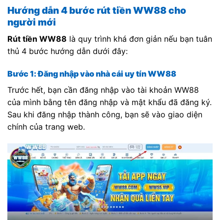
Hướng dẫn 4 bước rút tiền WW88 cho
người mới
Rút tiền WW88
là quy trình khá đơn giản nếu bạn tuân
thủ 4 bước hướng dẫn dưới đây:
Bước 1: Đăng nhập vào nhà cái uy tín WW88
Trước hết, bạn cần đăng nhập vào tài khoản WW88
của mình bằng tên đăng nhập và mật khẩu đã đăng ký.
Sau khi đăng nhập thành công, bạn sẽ vào giao diện
chính của trang web.