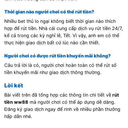
Thời gian nào người chơi có thể rút tiền?
Nhiều bet thủ lo ngại không biết thời gian nào thích
hợp để rút tiền. Nhà cái cung cấp dịch vụ rút tiền 24/7,
kể cả trong các kỳ nghỉ lễ, Tết. Vì vậy, anh em có thể
thực hiện giao dịch bất cứ lúc nào cần thiết.
Người chơi có được rút tiền khuyến mãi không?
Câu trả lời là có, người chơi hoàn toàn có thể rút số
tiền khuyến mãi như giao dịch thông thường.
Lời kết
Bài viết trên đã tổng hợp các thông tin chi tiết về
rút
tiền ww88
mà người chơi có thể áp dụng dễ dàng.
Đăng ký giao dịch ngay để rinh về nhiều phần thưởng
hấp dẫn nhé.