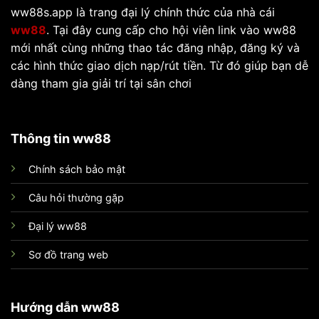
ww88s.app là trang đại lý chính thức của nhà cái
ww88
. Tại đây cung cấp cho hội viên link vào ww88
mới nhất cùng những thao tác đăng nhập, đăng ký và
các hình thức giao dịch nạp/rút tiền. Từ đó giúp bạn dễ
dàng tham gia giải trí tại sân chơi
Thông tin ww88
Chính sách bảo mật
Câu hỏi thường gặp
Đại lý ww88
Sơ đồ trang web
Hướng dẫn ww88